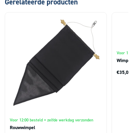
Gerelateerde producten
Voor 12:
Wimpel 
€35,00
(
Voor 12:00 besteld = zelfde werkdag verzonden
Rouwwimpel