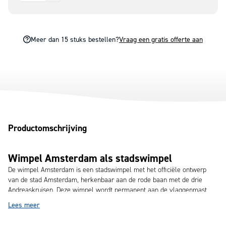
Meer dan 15 stuks bestellen?
Vraag een gratis offerte aan
Productomschrijving
Wimpel Amsterdam als stadswimpel
De wimpel Amsterdam is een stadswimpel met het officiële ontwerp
van de stad Amsterdam, herkenbaar aan de rode baan met de drie
Andreaskruisen. Deze wimpel wordt permanent aan de vlaggenmast
gehangen en zorgt voor een verzorgde en herkenbare uitstraling.
Lees meer
In tegenstelling tot een vlag blijft een wimpel dag en nacht hangen.