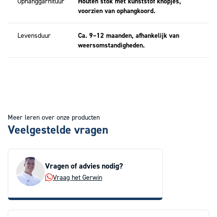
Ophanggarnituur
Houten stok met kunststof knopjes,
De wimpel Amsterdam is gemaakt van sterk vlaggendoek en geschikt
voorzien van ophangkoord.
voor langdurig buitengebruik. De wimpel is afgewerkt met een kopband
en koordje, zodat deze eenvoudig bevestigd kan worden aan een
vlaggenmast
.
Levensduur
Ca. 9–12 maanden, afhankelijk van
weersomstandigheden.
Meer leren over onze producten
Veelgestelde vragen
Vragen of advies nodig?
Vraag het Gerwin