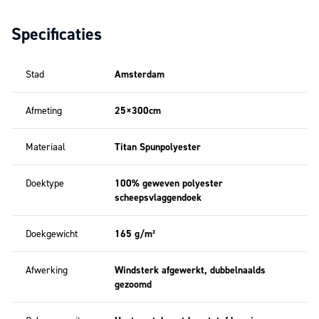
Door de smalle en langwerpige vorm vangt de wimpel minder wind en
waait deze rustig mee. Dit vermindert slijtage en maakt de wimpel
Specificaties
geschikt voor langdurig buitengebruik.
Betekenis van het Amsterdamse ontwerp
Het ontwerp van de wimpel Amsterdam is gebaseerd op de vlag van
Stad
Amsterdam
Amsterdam. De drie Andreaskruisen zijn een historisch symbool van de
stad en maken deel uit van het officiële stadswapen.
Afmeting
25×300cm
Gebruik in Amsterdam
De stadswimpel wordt veel gebruikt bij woningen, bedrijven en
Materiaal
Titan Spunpolyester
instellingen in Amsterdam en omgeving. De wimpel geeft op een
subtiele manier de verbondenheid met de stad weer, zonder dat daar
Doektype
100% geweven polyester
een specifieke gelegenheid voor nodig is.
scheepsvlaggendoek
Verschil tussen Amsterdamse wimpel en Amsterdamse
vlag
Doekgewicht
165 g/m²
De wimpel Amsterdam wordt gebruikt als permanente aankleding van
de vlaggenmast. Bij officiële gelegenheden wordt de wimpel tijdelijk
verwijderd en kan de
Amsterdamse vlag
volgens het geldende
Afwerking
Windsterk afgewerkt, dubbelnaalds
vlaggenprotocol worden gehesen.
gezoomd
Duurzaam en geschikt voor permanent gebruik