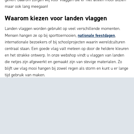
maar ook lang meegaan!
Waarom kiezen voor landen vlaggen
Landen vlaggen worden gebruikt op veel verschillende momenten.
nationale feestdagen
Mensen hangen ze op bij sporttoernooien,
,
internationale bezoekers of bij schoolprojecten waarin wereldculturen
centraal staan. Een goede vlag valt meteen op door de heldere kleuren
en het strakke ontwerp. In onze webshop vindt u vlaggen van landen
die netjes zijn afgewerkt en gemaakt zijn van stevige materialen. Zo
blijft uw vlag mooi hangen bij zowel regen als storm en kunt u er lange
tijd gebruik van maken.
Kwaliteit waar u op kunt vertrouwen
Bij Bosvlaggen hechten we veel waarde aan goede kwaliteit. Onze
MEER LEZEN
landen vlaggen zijn gemaakt van sterke stoffen die geschikt zijn voor
buitengebruik. De kleuren blijven helder en de vlag rafelt niet snel.
Daardoor kunt u de vlag meerdere seizoenen laten hangen. Als u naast
vlaggen wilt bedrukken
een landen vlag ook andere
voor uw bedrijf of
evenement dan kan dat natuurlijk ook. Zo maakt u zelf een combinatie