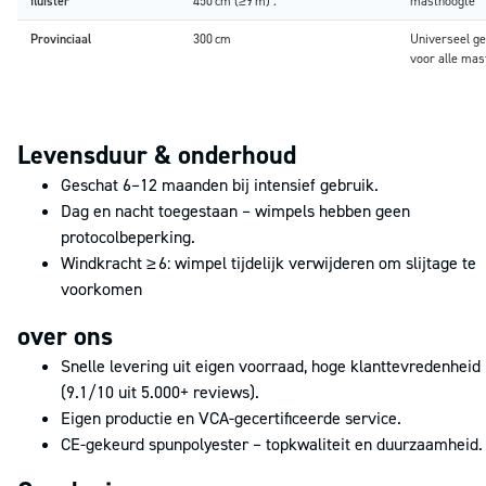
fluister
450 cm (≥9 m) .
masthoogte
Provinciaal
300 cm
Universeel ge
voor alle ma
Levensduur & onderhoud
Geschat 6–12 maanden bij intensief gebruik.
Dag en nacht toegestaan – wimpels hebben geen
protocolbeperking.
Windkracht ≥ 6: wimpel tijdelijk verwijderen om slijtage te
voorkomen
over ons
Snelle levering uit eigen voorraad, hoge klanttevredenheid
(9.1/10 uit 5.000+ reviews).
Eigen productie en VCA-gecertificeerde service.
CE-gekeurd spunpolyester – topkwaliteit en duurzaamheid.