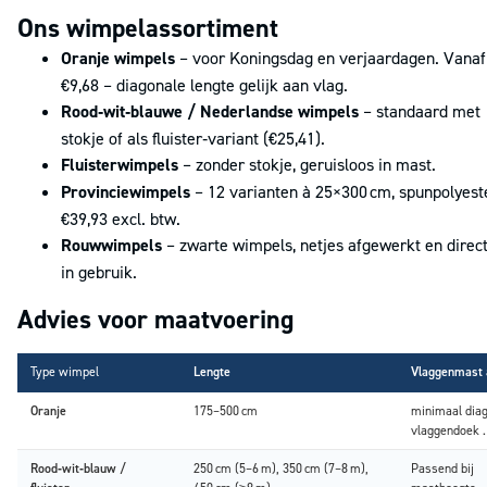
Ons wimpelassortiment
Oranje wimpels
– voor Koningsdag en verjaardagen. Vanaf
€9,68 – diagonale lengte gelijk aan vlag.
Rood‑wit‑blauwe / Nederlandse wimpels
– standaard met
stokje of als fluister‑variant (€25,41).
Fluisterwimpels
– zonder stokje, geruisloos in mast.
Provinciewimpels
– 12 varianten à 25×300 cm, spunpolyest
€39,93 excl. btw.
Rouwwimpels
– zwarte wimpels, netjes afgewerkt en direc
in gebruik.
Advies voor maatvoering
Type wimpel
Lengte
Vlaggenmast 
Oranje
175–500 cm
minimaal dia
vlaggendoek .
Rood‑wit‑blauw /
250 cm (5–6 m), 350 cm (7–8 m),
Passend bij