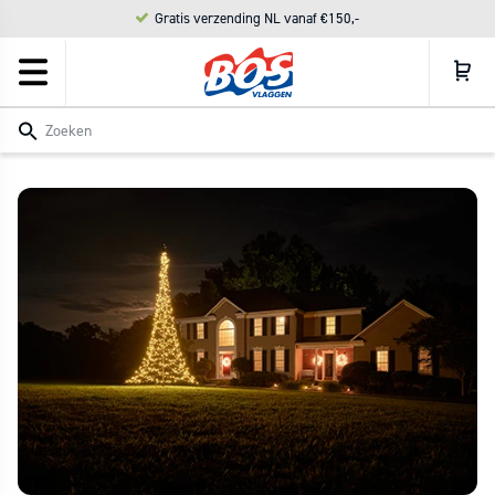
Meteen
Gratis verzending NL vanaf €150,-
naar de
content
Zoeken